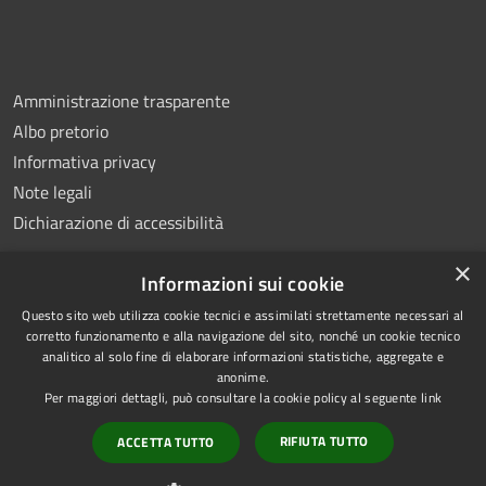
Amministrazione trasparente
Albo pretorio
Informativa privacy
Note legali
Dichiarazione di accessibilità
×
Informazioni sui cookie
Questo sito web utilizza cookie tecnici e assimilati strettamente necessari al
RSS
Copyright © 2026 • Comune di
corretto funzionamento e alla navigazione del sito, nonché un cookie tecnico
analitico al solo fine di elaborare informazioni statistiche, aggregate e
Accessibilità
Montemiletto • Powered by
anonime.
Privacy
Municipium
Accesso
•
Per maggiori dettagli, può consultare la cookie policy al seguente
link
Cookie
redazione
RIFIUTA TUTTO
ACCETTA TUTTO
Mappa del sito
Extranet Enti terzi