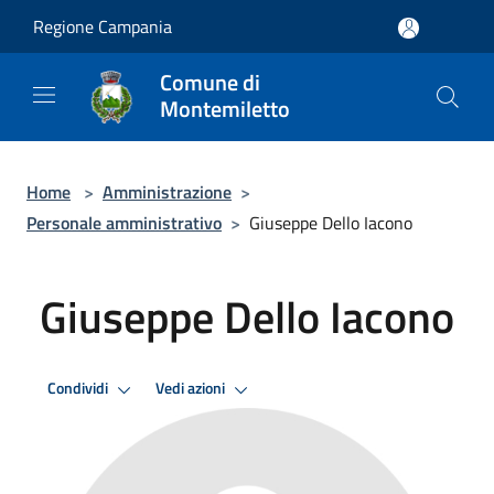
Salta al contenuto principale
Regione Campania
Comune di
Montemiletto
Home
>
Amministrazione
>
Personale amministrativo
>
Giuseppe Dello Iacono
Giuseppe Dello Iacono
Condividi
Vedi azioni