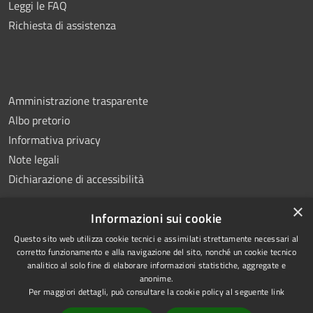
Leggi le FAQ
Richiesta di assistenza
Amministrazione trasparente
Albo pretorio
Informativa privacy
Note legali
Dichiarazione di accessibilità
×
Informazioni sui cookie
Questo sito web utilizza cookie tecnici e assimilati strettamente necessari al
RSS
Copyright © 2026 • Comune di
corretto funzionamento e alla navigazione del sito, nonché un cookie tecnico
analitico al solo fine di elaborare informazioni statistiche, aggregate e
Accessibilità
Montemiletto • Powered by
anonime.
Privacy
Municipium
Accesso
•
Per maggiori dettagli, può consultare la cookie policy al seguente
link
Cookie
redazione