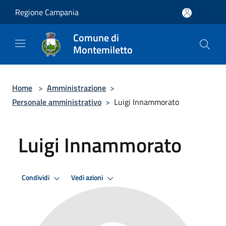
Salta al contenuto principale
Regione Campania
Comune di
Montemiletto
Home
>
Amministrazione
>
Personale amministrativo
>
Luigi Innammorato
Luigi Innammorato
Condividi
Vedi azioni