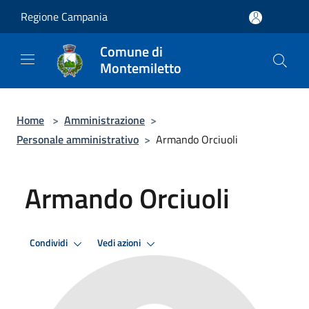
Salta al contenuto principale
Regione Campania
Comune di
Montemiletto
Home
>
Amministrazione
>
Personale amministrativo
>
Armando Orciuoli
Armando Orciuoli
Condividi
Vedi azioni