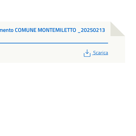
ocumento COMUNE MONTEMILETTO _20250213
PDF
Scarica