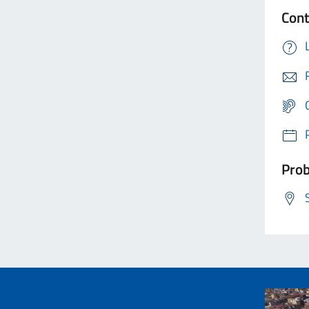
Cont
Prob