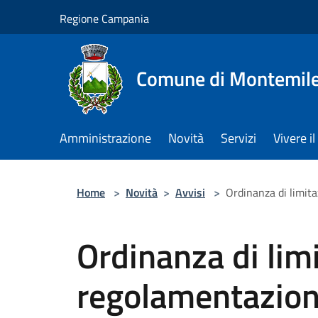
Salta al contenuto principale
Regione Campania
Comune di Montemile
Amministrazione
Novità
Servizi
Vivere 
Home
>
Novità
>
Avvisi
>
Ordinanza di limit
Ordinanza di lim
regolamentazion