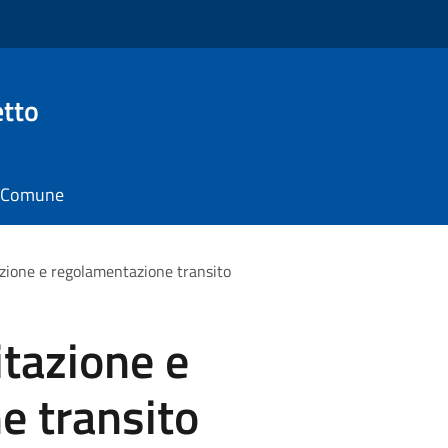
tto
il Comune
azione e regolamentazione transito
itazione e
e transito