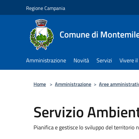
Salta al contenuto principale
Regione Campania
Comune di Montemile
Amministrazione
Novità
Servizi
Vivere 
Home
>
Amministrazione
>
Aree amministrati
Servizio Ambiente
Pianifica e gestisce lo sviluppo del territorio