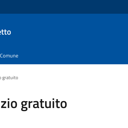
tto
il Comune
o gratuito
zio gratuito