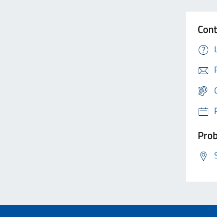
Cont
Prob