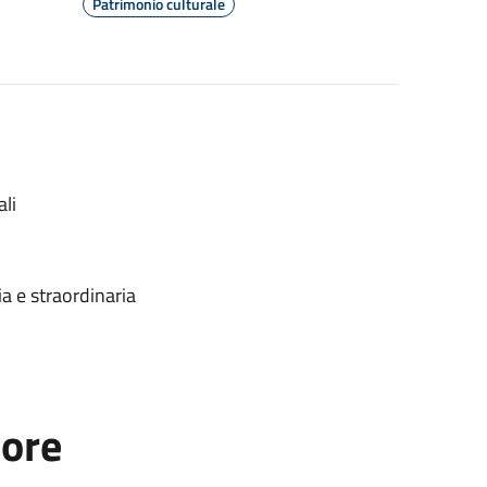
Patrimonio culturale
li
ia e straordinaria
tore