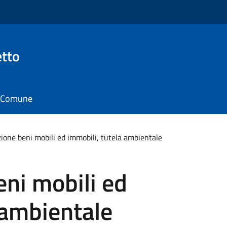
tto
il Comune
one beni mobili ed immobili, tutela ambientale
ni mobili ed
 ambientale