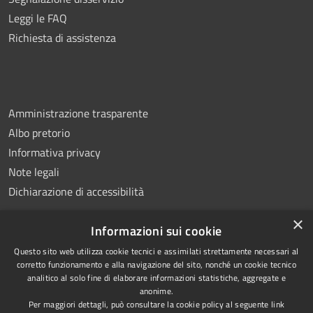
Leggi le FAQ
Richiesta di assistenza
Amministrazione trasparente
Albo pretorio
Informativa privacy
Note legali
Dichiarazione di accessibilità
×
Informazioni sui cookie
Questo sito web utilizza cookie tecnici e assimilati strettamente necessari al
RSS
Copyright © 2026 • Comune di
corretto funzionamento e alla navigazione del sito, nonché un cookie tecnico
analitico al solo fine di elaborare informazioni statistiche, aggregate e
Accessibilità
Montemiletto • Powered by
anonime.
Privacy
Municipium
Accesso
•
Per maggiori dettagli, può consultare la cookie policy al seguente
link