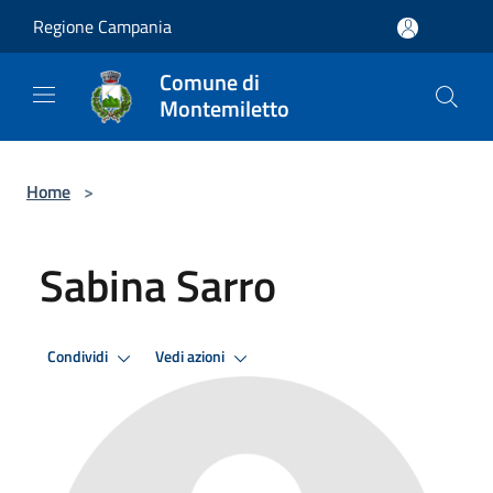
Salta al contenuto principale
Regione Campania
Comune di
Montemiletto
Home
>
Sabina Sarro
Condividi
Vedi azioni