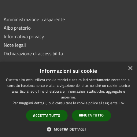
Amministrazione trasparente
Albo pretorio
Informativa privacy
Note legali
Dichiarazione di accessibilità
×
Informazioni sui cookie
Questo sito web utilizza cookie tecnici e assimilati strettamente necessari al
RSS
Copyright © 2026 • Comune di
corretto funzionamento e alla navigazione del sito, nonché un cookie tecnico
analitico al solo fine di elaborare informazioni statistiche, aggregate e
Accessibilità
Montemiletto • Powered by
anonime.
Privacy
Municipium
Accesso
•
Per maggiori dettagli, può consultare la cookie policy al seguente
link
Cookie
redazione
RIFIUTA TUTTO
ACCETTA TUTTO
Mappa del sito
Extranet Enti terzi
MOSTRA DETTAGLI