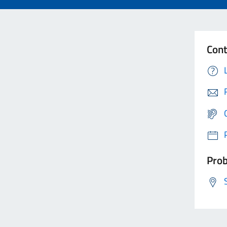
Cont
Prob