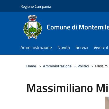
Salta al contenuto principale
Regione Campania
Comune di Montemile
Amministrazione
Novità
Servizi
Vivere 
Home
>
Amministrazione
>
Politici
>
Massimil
Massimiliano Min