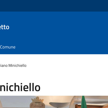
tto
il Comune
iano Minichiello
ichiello