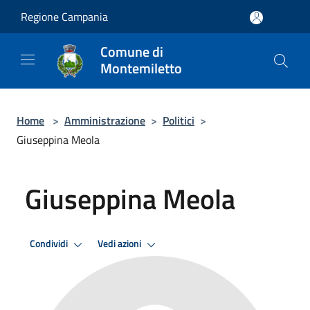
Salta al contenuto principale
Regione Campania
Comune di
Montemiletto
Home
>
Amministrazione
>
Politici
>
Giuseppina Meola
Giuseppina Meola
Condividi
Vedi azioni