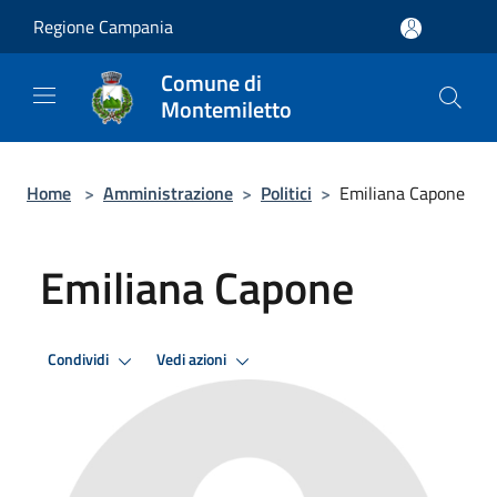
Salta al contenuto principale
Regione Campania
Comune di
Montemiletto
Home
>
Amministrazione
>
Politici
>
Emiliana Capone
Emiliana Capone
Condividi
Vedi azioni