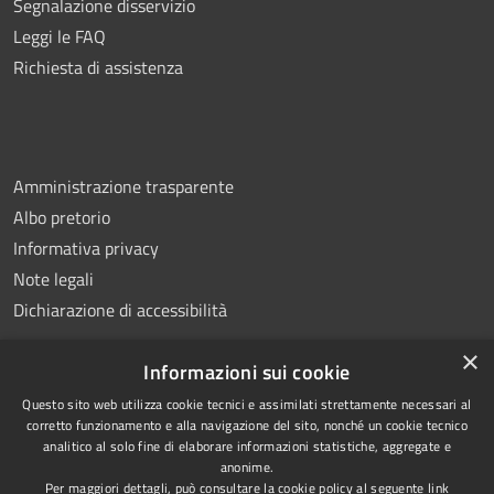
Segnalazione disservizio
Leggi le FAQ
Richiesta di assistenza
Amministrazione trasparente
Albo pretorio
Informativa privacy
Note legali
Dichiarazione di accessibilità
×
Informazioni sui cookie
Questo sito web utilizza cookie tecnici e assimilati strettamente necessari al
RSS
Copyright © 2026 • Comune di
corretto funzionamento e alla navigazione del sito, nonché un cookie tecnico
analitico al solo fine di elaborare informazioni statistiche, aggregate e
Accessibilità
Montemiletto • Powered by
anonime.
Privacy
Municipium
Accesso
•
Per maggiori dettagli, può consultare la cookie policy al seguente
link