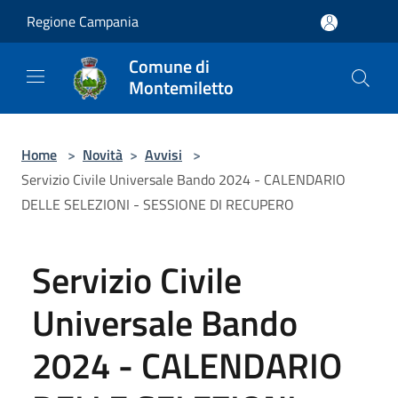
Salta al contenuto principale
Regione Campania
Comune di
Montemiletto
Home
>
Novità
>
Avvisi
>
Servizio Civile Universale Bando 2024 - CALENDARIO
DELLE SELEZIONI - SESSIONE DI RECUPERO
Servizio Civile
Universale Bando
2024 - CALENDARIO