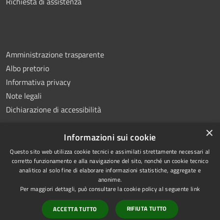
Richiesta di assistenza
Amministrazione trasparente
Albo pretorio
Informativa privacy
Note legali
Dichiarazione di accessibilità
×
Informazioni sui cookie
Questo sito web utilizza cookie tecnici e assimilati strettamente necessari al
RSS
Copyright © 2026 • Comune di
corretto funzionamento e alla navigazione del sito, nonché un cookie tecnico
analitico al solo fine di elaborare informazioni statistiche, aggregate e
Accessibilità
Montemiletto • Powered by
anonime.
Privacy
Municipium
Accesso
•
Per maggiori dettagli, può consultare la cookie policy al seguente
link
Cookie
redazione
RIFIUTA TUTTO
ACCETTA TUTTO
Mappa del sito