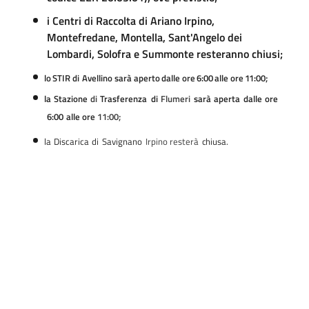
i Centri di Raccolta di Ariano Irpino,
Montefredane, Montella, Sant'Angelo dei
Lombardi, Solofra e Summonte resteranno chiusi;
lo
STIR
di
Avellino
sarà
aperto
dalle
ore
6:00
alle
ore
11:00;
la
Stazione
di
Trasferenza
di
Flumeri
sarà
aperta
dalle
ore
6:00
alle
ore
11:00;
la
Discarica
di
Savignano
Irpino
resterà
chiusa.