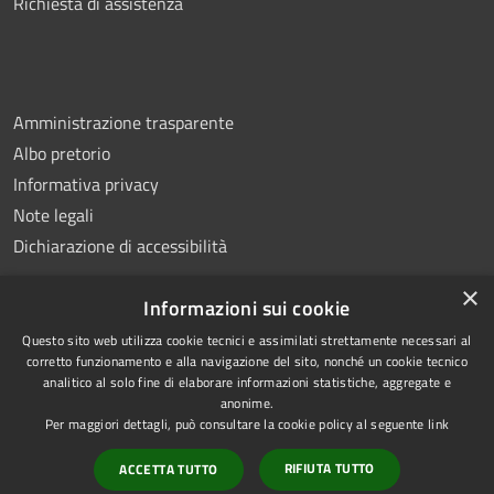
Richiesta di assistenza
Amministrazione trasparente
Albo pretorio
Informativa privacy
Note legali
Dichiarazione di accessibilità
×
Informazioni sui cookie
Questo sito web utilizza cookie tecnici e assimilati strettamente necessari al
RSS
Copyright © 2026 • Comune di
corretto funzionamento e alla navigazione del sito, nonché un cookie tecnico
analitico al solo fine di elaborare informazioni statistiche, aggregate e
Accessibilità
Montemiletto • Powered by
anonime.
Privacy
Municipium
Accesso
•
Per maggiori dettagli, può consultare la cookie policy al seguente
link
Cookie
redazione
RIFIUTA TUTTO
ACCETTA TUTTO
Mappa del sito