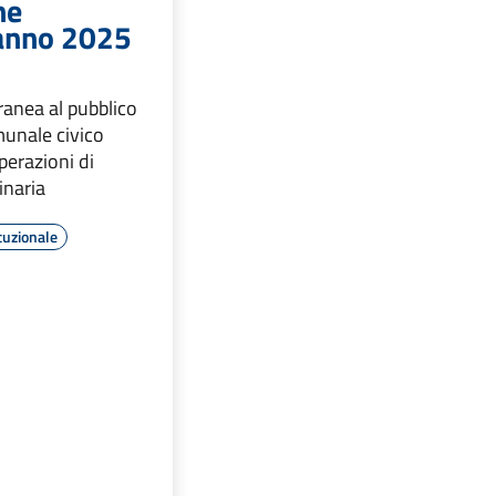
ne
 anno 2025
anea al pubblico
munale civico
perazioni di
inaria
tuzionale