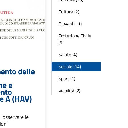
Cultura (2)
Giovani (11)
Protezione Civile
(5)
Salute (4)
Sociale (14)
ento delle
Sport (1)
ne e
ento
Viabilità (2)
te A (HAV)
i osservare le
ioni