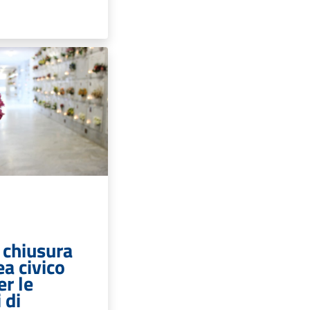
 chiusura
a civico
er le
 di