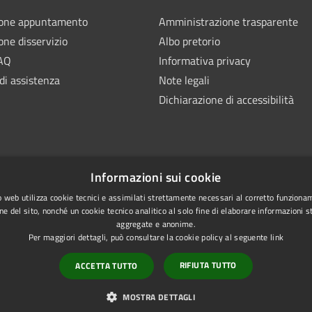
ione appuntamento
Amministrazione trasparente
one disservizio
Albo pretorio
FAQ
Informativa privacy
di assistenza
Note legali
Dichiarazione di accessibilità
Informazioni sui cookie
 web utilizza cookie tecnici e assimilati strettamente necessari al corretto funziona
ne del sito, nonché un cookie tecnico analitico al solo fine di elaborare informazioni st
aggregate e anonime.
Per maggiori dettagli, può consultare la cookie policy al seguente
link
RIFIUTA TUTTO
ACCETTA TUTTO
l sito
Copyright © 2026 • Com
Extranet Enti terzi
MOSTRA DETTAGLI