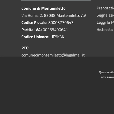
Prenotaz
Comune di Montemiletto
Segnalazi
Via Roma, 2, 83038 Montemiletto AV
Leggi le 
Codice Fiscale:
80003770643
Richiesta 
Partita IVA:
00255490641
Codice Univoco:
UF5K3K
PEC:
comunedimontemiletto@legalmail.it
Email:
prot@comune.montemiletto.av.it
Centralino Unico:
0825 963003
Questo sito
navigazio
RSS
Accessibilità
Privacy
Cookie
Mappa de