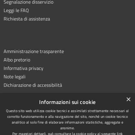
Segnalazione disservizio
Leggi le FAQ
Richiesta di assistenza
Amministrazione trasparente
Albo pretorio
Informativa privacy
Note legali
Dichiarazione di accessibilità
×
Informazioni sui cookie
Questo sito web utilizza cookie tecnici e assimilati strettamente necessari al
RSS
Copyright © 2026 • Comune di
corretto funzionamento e alla navigazione del sito, nonché un cookie tecnico
analitico al solo fine di elaborare informazioni statistiche, aggregate e
Accessibilità
Montemiletto • Powered by
anonime.
Privacy
Municipium
Accesso
•
Per maggiori dettagli, può consultare la cookie policy al seguente
link