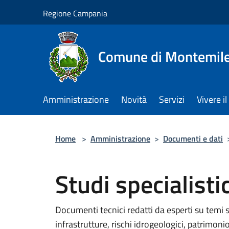
Salta al contenuto principale
Regione Campania
Comune di Montemile
Amministrazione
Novità
Servizi
Vivere 
Home
>
Amministrazione
>
Documenti e dati
Studi specialistic
Documenti tecnici redatti da esperti su temi s
infrastrutture, rischi idrogeologici, patrimonio