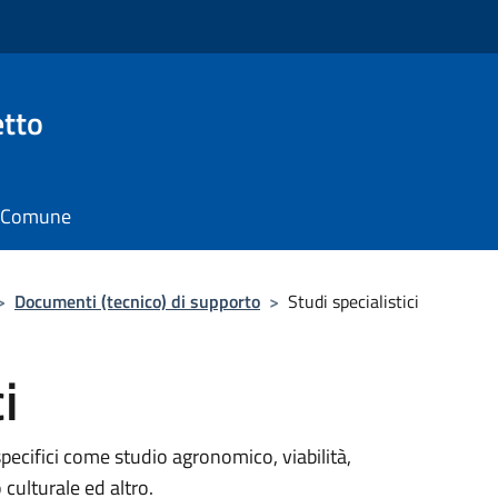
tto
il Comune
>
Documenti (tecnico) di supporto
>
Studi specialistici
i
pecifici come studio agronomico, viabilità,
 culturale ed altro.