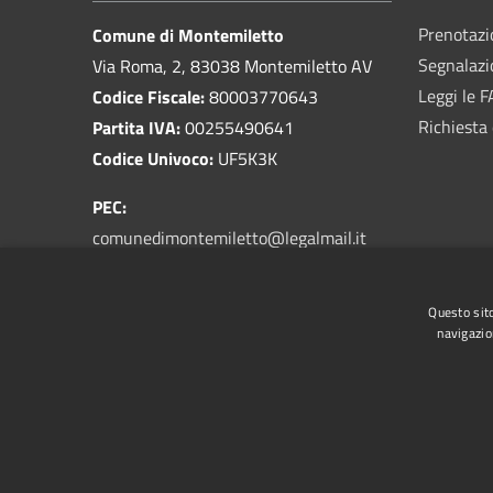
Prenotaz
Comune di Montemiletto
Segnalazi
Via Roma, 2, 83038 Montemiletto AV
Leggi le 
Codice Fiscale:
80003770643
Richiesta 
Partita IVA:
00255490641
Codice Univoco:
UF5K3K
PEC:
comunedimontemiletto@legalmail.it
Email:
prot@comune.montemiletto.av.it
Centralino Unico:
0825 963003
Questo sito
navigazio
RSS
Accessibilità
Privacy
Cookie
Mappa de