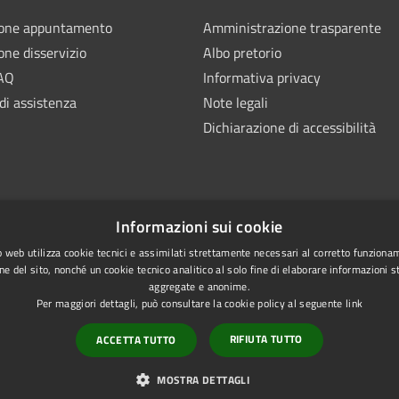
ione appuntamento
Amministrazione trasparente
one disservizio
Albo pretorio
FAQ
Informativa privacy
di assistenza
Note legali
Dichiarazione di accessibilità
Informazioni sui cookie
 web utilizza cookie tecnici e assimilati strettamente necessari al corretto funziona
ne del sito, nonché un cookie tecnico analitico al solo fine di elaborare informazioni st
aggregate e anonime.
Per maggiori dettagli, può consultare la cookie policy al seguente
link
RIFIUTA TUTTO
ACCETTA TUTTO
l sito
Copyright © 2026 • Com
Extranet Enti terzi
MOSTRA DETTAGLI