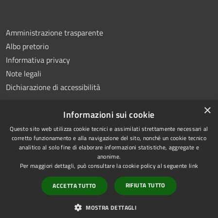
Amministrazione trasparente
Albo pretorio
Informativa privacy
Note legali
Dichiarazione di accessibilità
×
Informazioni sui cookie
Questo sito web utilizza cookie tecnici e assimilati strettamente necessari al
RSS
Copyright © 2026 • Comune di
corretto funzionamento e alla navigazione del sito, nonché un cookie tecnico
analitico al solo fine di elaborare informazioni statistiche, aggregate e
Accessibilità
Montemiletto • Powered by
anonime.
Privacy
Municipium
Accesso
•
Per maggiori dettagli, può consultare la cookie policy al seguente
link
Cookie
redazione
RIFIUTA TUTTO
ACCETTA TUTTO
Mappa del sito
Extranet Enti terzi
MOSTRA DETTAGLI