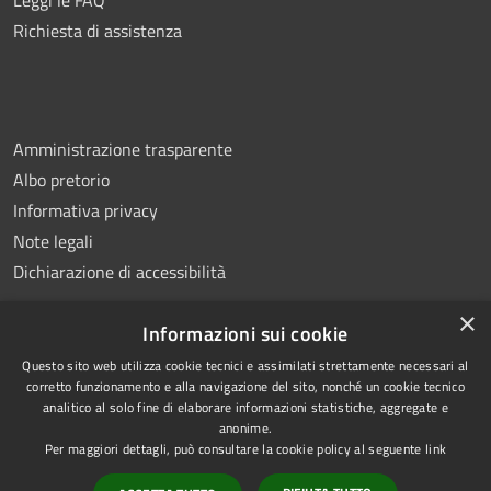
Richiesta di assistenza
Amministrazione trasparente
Albo pretorio
Informativa privacy
Note legali
Dichiarazione di accessibilità
×
Informazioni sui cookie
Questo sito web utilizza cookie tecnici e assimilati strettamente necessari al
RSS
Copyright © 2026 • Comune di
corretto funzionamento e alla navigazione del sito, nonché un cookie tecnico
analitico al solo fine di elaborare informazioni statistiche, aggregate e
Accessibilità
Montemiletto • Powered by
anonime.
Privacy
Municipium
Accesso
•
Per maggiori dettagli, può consultare la cookie policy al seguente
link
Cookie
redazione