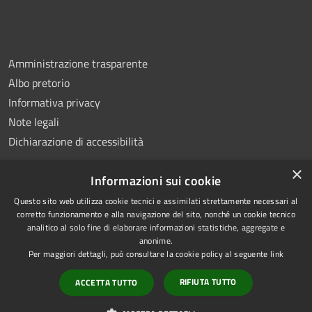
Amministrazione trasparente
Albo pretorio
Informativa privacy
Note legali
Dichiarazione di accessibilità
×
Informazioni sui cookie
Questo sito web utilizza cookie tecnici e assimilati strettamente necessari al
RSS
Copyright © 2026 • Comune di
corretto funzionamento e alla navigazione del sito, nonché un cookie tecnico
analitico al solo fine di elaborare informazioni statistiche, aggregate e
Accessibilità
Montemiletto • Powered by
anonime.
Privacy
Municipium
Accesso
•
Per maggiori dettagli, può consultare la cookie policy al seguente
link
Cookie
redazione
RIFIUTA TUTTO
ACCETTA TUTTO
Mappa del sito
Extranet Enti terzi