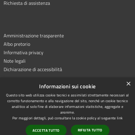
Richiesta di assistenza
Amministrazione trasparente
Albo pretorio
Informativa privacy
Note legali
Dichiarazione di accessibilità
×
Informazioni sui cookie
Questo sito web utilizza cookie tecnici e assimilati strettamente necessari al
RSS
Copyright © 2026 • Comune di
corretto funzionamento e alla navigazione del sito, nonché un cookie tecnico
analitico al solo fine di elaborare informazioni statistiche, aggregate e
Accessibilità
Montemiletto • Powered by
anonime.
Privacy
Municipium
Accesso
•
Per maggiori dettagli, può consultare la cookie policy al seguente
link
Cookie
redazione
RIFIUTA TUTTO
ACCETTA TUTTO
Mappa del sito