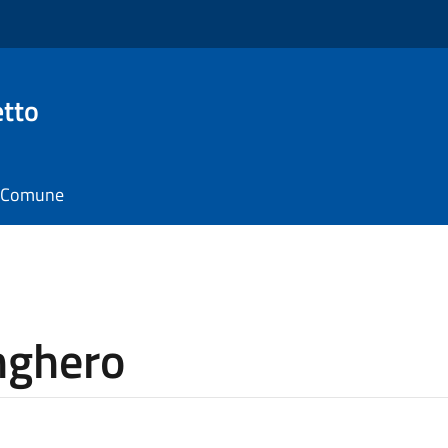
tto
il Comune
nghero