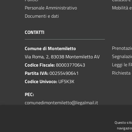
Personale Amministrativo
Mobilità e
Documenti e dati
CONTATTI
Prenotaz
Comune di Montemiletto
Segnalazi
Via Roma, 2, 83038 Montemiletto AV
Leggi le 
Codice Fiscale:
80003770643
Richiesta 
Partita IVA:
00255490641
Codice Univoco:
UF5K3K
PEC:
comunedimontemiletto@legalmail.it
Email:
prot@comune.montemiletto.av.it
Centralino Unico:
0825 963003
Questo sito
navigazio