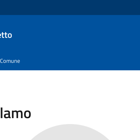
tto
il Comune
olamo