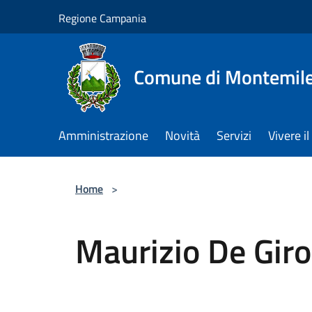
Salta al contenuto principale
Regione Campania
Comune di Montemile
Amministrazione
Novità
Servizi
Vivere 
Home
>
Maurizio De Gir