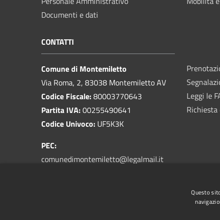
Personale Amministrativo
Mobilità e
Documenti e dati
CONTATTI
Prenotaz
Comune di Montemiletto
Segnalazi
Via Roma, 2, 83038 Montemiletto AV
Leggi le 
Codice Fiscale:
80003770643
Richiesta 
Partita IVA:
00255490641
Codice Univoco:
UF5K3K
PEC:
comunedimontemiletto@legalmail.it
Email:
prot@comune.montemiletto.av.it
Centralino Unico:
0825 963003
Questo sito
navigazio