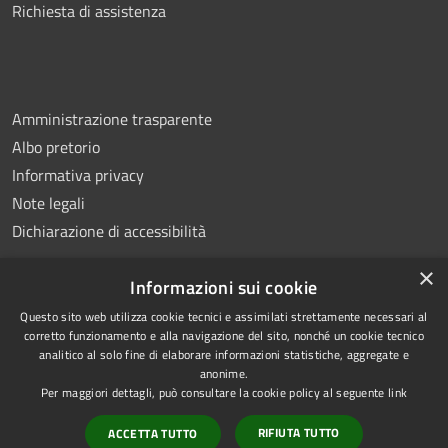
Richiesta di assistenza
Amministrazione trasparente
Albo pretorio
Informativa privacy
Note legali
Dichiarazione di accessibilità
×
Informazioni sui cookie
Questo sito web utilizza cookie tecnici e assimilati strettamente necessari al
RSS
Copyright © 2026 • Comune di
corretto funzionamento e alla navigazione del sito, nonché un cookie tecnico
analitico al solo fine di elaborare informazioni statistiche, aggregate e
Accessibilità
Montemiletto • Powered by
anonime.
Privacy
Municipium
Accesso
•
Per maggiori dettagli, può consultare la cookie policy al seguente
link
Cookie
redazione
RIFIUTA TUTTO
ACCETTA TUTTO
Mappa del sito