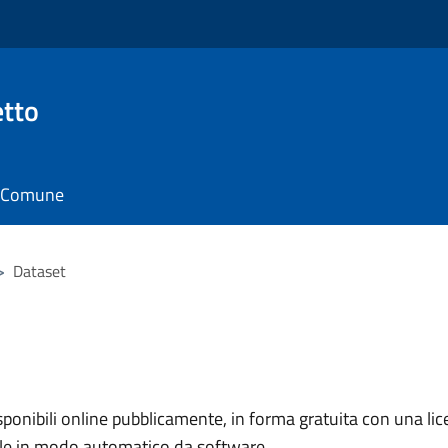
tto
il Comune
>
Dataset
nibili online pubblicamente, in forma gratuita con una lice
ile in modo automatico da software.