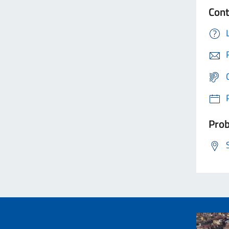
Cont
Prob