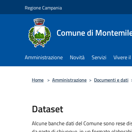
Salta al contenuto principale
Regione Campania
Comune di Montemile
Amministrazione
Novità
Servizi
Vivere 
Home
>
Amministrazione
>
Documenti e dati
Dataset
Alcune banche dati del Comune sono rese dispo
da parte di chiunque, in un formato elaborab