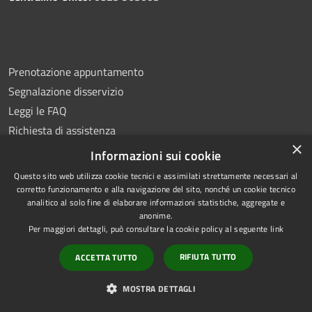
Prenotazione appuntamento
Segnalazione disservizio
Leggi le FAQ
Richiesta di assistenza
×
Informazioni sui cookie
Questo sito web utilizza cookie tecnici e assimilati strettamente necessari al
corretto funzionamento e alla navigazione del sito, nonché un cookie tecnico
analitico al solo fine di elaborare informazioni statistiche, aggregate e
Amministrazione trasparente
anonime.
Albo pretorio
Per maggiori dettagli, può consultare la cookie policy al seguente
link
Informativa privacy
RIFIUTA TUTTO
ACCETTA TUTTO
Note legali
Dichiarazione di accessibilità
MOSTRA DETTAGLI