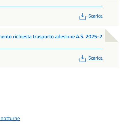
PDF
Scarica
nto richiesta trasporto adesione A.S. 2025-2
PDF
Scarica
 notturne