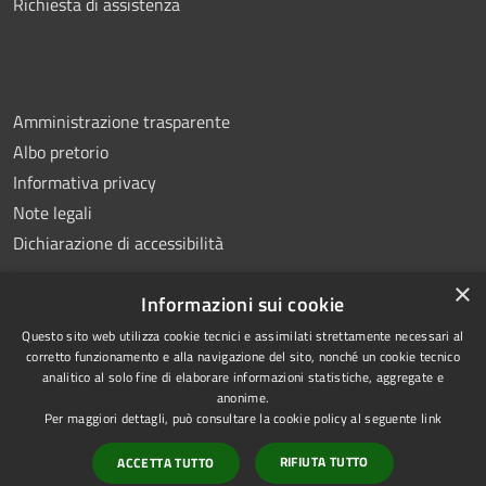
Richiesta di assistenza
Amministrazione trasparente
Albo pretorio
Informativa privacy
Note legali
Dichiarazione di accessibilità
×
Informazioni sui cookie
Questo sito web utilizza cookie tecnici e assimilati strettamente necessari al
RSS
Copyright © 2026 • Comune di
corretto funzionamento e alla navigazione del sito, nonché un cookie tecnico
analitico al solo fine di elaborare informazioni statistiche, aggregate e
Accessibilità
Montemiletto • Powered by
anonime.
Privacy
Municipium
Accesso
•
Per maggiori dettagli, può consultare la cookie policy al seguente
link
Cookie
redazione
RIFIUTA TUTTO
ACCETTA TUTTO
Mappa del sito